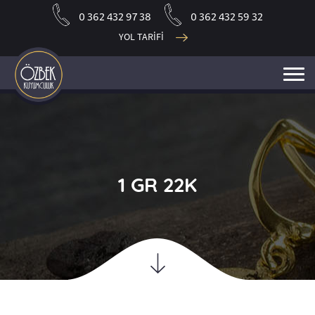
0 362 432 97 38
0 362 432 59 32
YOL TARİFİ
1 GR 22K